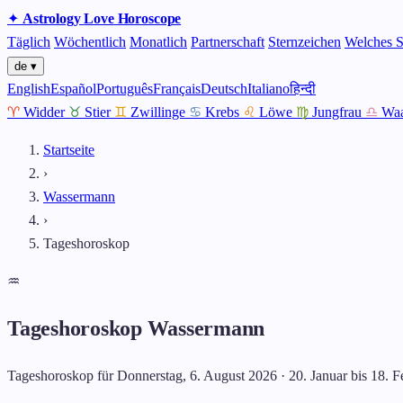
✦
Astrology
Love
Horoscope
Täglich
Wöchentlich
Monatlich
Partnerschaft
Sternzeichen
Welches S
de ▾
English
Español
Português
Français
Deutsch
Italiano
हिन्दी
♈
Widder
♉
Stier
♊
Zwillinge
♋
Krebs
♌
Löwe
♍
Jungfrau
♎
Wa
Startseite
›
Wassermann
›
Tageshoroskop
♒
Tageshoroskop Wassermann
Tageshoroskop für Donnerstag, 6. August 2026 · 20. Januar bis 18. F