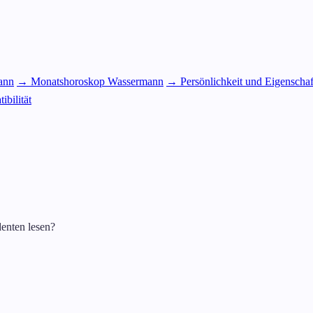
ann
→ Monatshoroskop Wassermann
→ Persönlichkeit und Eigenscha
bilität
enten lesen?