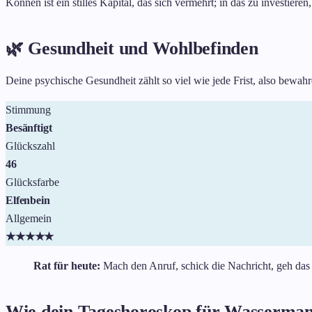
Können ist ein stilles Kapital, das sich vermehrt; in das zu investiere
🌿 Gesundheit und Wohlbefinden
Deine psychische Gesundheit zählt so viel wie jede Frist, also bewah
Stimmung
Besänftigt
Glückszahl
46
Glücksfarbe
Elfenbein
Allgemein
★
★
★
★
★
Rat für heute:
Mach den Anruf, schick die Nachricht, geh das 
Wie dein Tageshoroskop für Wassermann