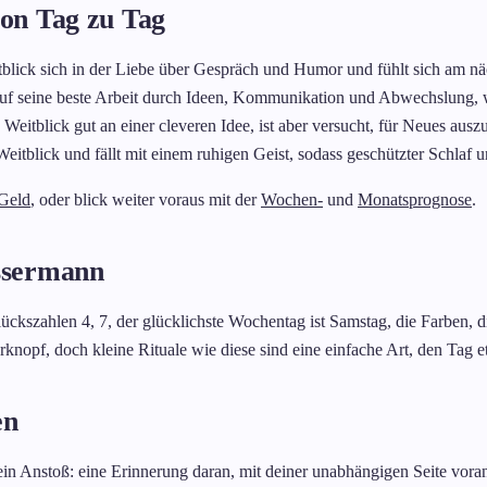
on Tag zu Tag
lick sich in der Liebe über Gespräch und Humor und fühlt sich am näc
uf seine beste Arbeit durch Ideen, Kommunikation und Abwechslung, wo
eitblick gut an einer cleveren Idee, ist aber versucht, für Neues aus
eitblick und fällt mit einem ruhigen Geist, sodass geschützter Schlaf 
Geld
, oder blick weiter voraus mit der
Wochen-
und
Monatsprognose
.
ssermann
lückszahlen 4, 7, der glücklichste Wochentag ist Samstag, die Farben, 
berknopf, doch kleine Rituale wie diese sind eine einfache Art, den Tag
en
in Anstoß: eine Erinnerung daran, mit deiner unabhängigen Seite vora