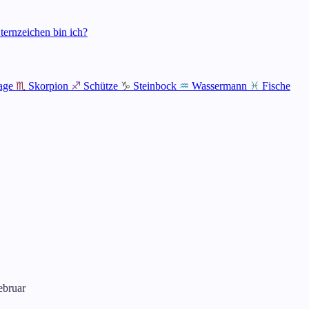
ternzeichen bin ich?
age
♏
Skorpion
♐
Schütze
♑
Steinbock
♒
Wassermann
♓
Fische
ebruar