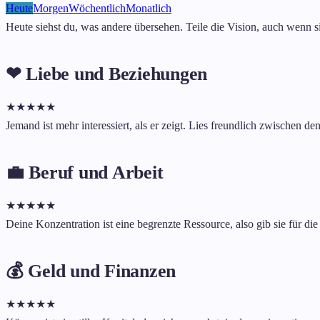
Heute
Morgen
Wöchentlich
Monatlich
Heute siehst du, was andere übersehen. Teile die Vision, auch wenn si
❤ Liebe und Beziehungen
★
★
★
★
★
Jemand ist mehr interessiert, als er zeigt. Lies freundlich zwischen de
💼 Beruf und Arbeit
★
★
★
★
★
Deine Konzentration ist eine begrenzte Ressource, also gib sie für die 
💰 Geld und Finanzen
★
★
★
★
★