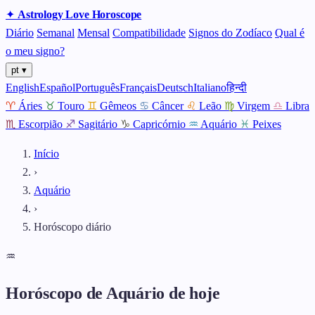
✦
Astrology
Love
Horoscope
Diário
Semanal
Mensal
Compatibilidade
Signos do Zodíaco
Qual é
o meu signo?
pt ▾
English
Español
Português
Français
Deutsch
Italiano
हिन्दी
♈
Áries
♉
Touro
♊
Gêmeos
♋
Câncer
♌
Leão
♍
Virgem
♎
Libra
♏
Escorpião
♐
Sagitário
♑
Capricórnio
♒
Aquário
♓
Peixes
Início
›
Aquário
›
Horóscopo diário
♒
Horóscopo de Aquário de hoje