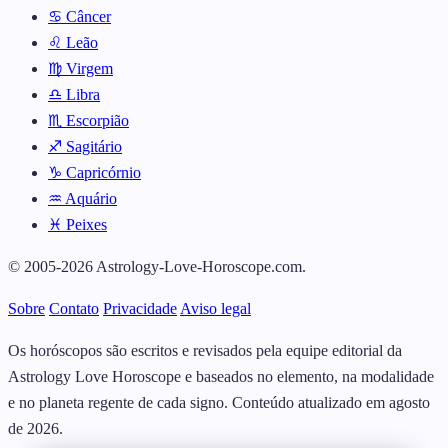
♋ Câncer
♌ Leão
♍ Virgem
♎ Libra
♏ Escorpião
♐ Sagitário
♑ Capricórnio
♒ Aquário
♓ Peixes
© 2005-2026 Astrology-Love-Horoscope.com.
Sobre
Contato
Privacidade
Aviso legal
Os horóscopos são escritos e revisados pela equipe editorial da
Astrology Love Horoscope e baseados no elemento, na modalidade
e no planeta regente de cada signo. Conteúdo atualizado em agosto
de 2026.