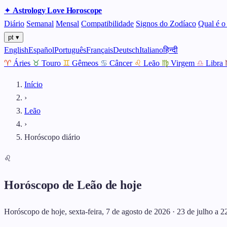
✦
Astrology
Love
Horoscope
Diário
Semanal
Mensal
Compatibilidade
Signos do Zodíaco
Qual é o
pt ▾
English
Español
Português
Français
Deutsch
Italiano
हिन्दी
♈
Áries
♉
Touro
♊
Gêmeos
♋
Câncer
♌
Leão
♍
Virgem
♎
Libra
Início
›
Leão
›
Horóscopo diário
♌
Horóscopo de Leão de hoje
Horóscopo de hoje, sexta-feira, 7 de agosto de 2026 · 23 de julho a 2