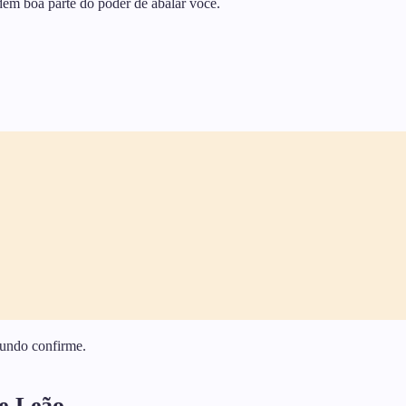
dem boa parte do poder de abalar você.
undo confirme.
de Leão