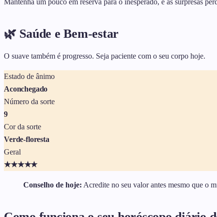
Mantenha um pouco em reserva para o inesperado, e as surpresas per
🌿 Saúde e Bem-estar
O suave também é progresso. Seja paciente com o seu corpo hoje.
Estado de ânimo
Aconchegado
Número da sorte
9
Cor da sorte
Verde-floresta
Geral
★
★
★
★
★
Conselho de hoje:
Acredite no seu valor antes mesmo que o m
Como funciona o seu horóscopo diário 