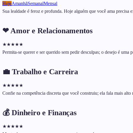
Hoje
Amanhã
Semanal
Mensal
Sua lealdade é feroz e profunda. Hoje alguém que você ama precisa e
❤ Amor e Relacionamentos
★
★
★
★
★
Permita-se querer e ser querido sem pedir desculpas; o desejo é uma pa
💼 Trabalho e Carreira
★
★
★
★
★
Confie na competência discreta que você construiu; ela fala mais alto
💰 Dinheiro e Finanças
★
★
★
★
★