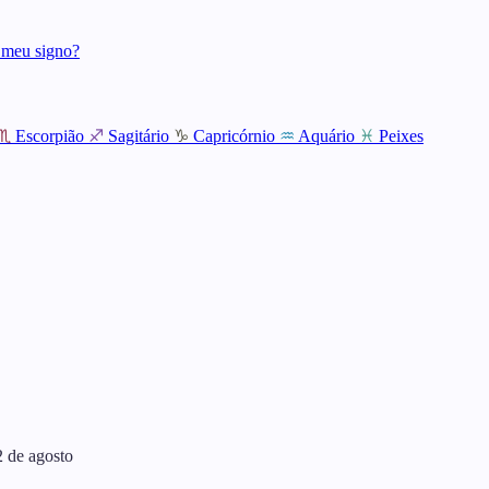
 meu signo?
♏
Escorpião
♐
Sagitário
♑
Capricórnio
♒
Aquário
♓
Peixes
2 de agosto