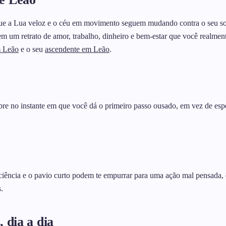
ue a Lua veloz e o céu em movimento seguem mudando contra o seu sol 
o em um retrato de amor, trabalho, dinheiro e bem-estar que você realm
 Leão
e o seu
ascendente em Leão
.
e no instante em que você dá o primeiro passo ousado, em vez de espera
ciência e o pavio curto podem te empurrar para uma ação mal pensada, e
.
 dia a dia