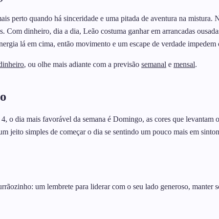
e mais perto quando há sinceridade e uma pitada de aventura na mistura
adas. Com dinheiro, dia a dia, Leão costuma ganhar em arrancadas ousad
a energia lá em cima, então movimento e um escape de verdade impedem 
dinheiro
, ou olhe mais adiante com a previsão
semanal
e
mensal
.
ão
 4, o dia mais favorável da semana é Domingo, as cores que levantam o 
m jeito simples de começar o dia se sentindo um pouco mais em sinton
rrãozinho: um lembrete para liderar com o seu lado generoso, manter so