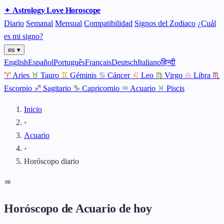
✦
Astrology
Love
Horoscope
Diario
Semanal
Mensual
Compatibilidad
Signos del Zodiaco
¿Cuál
es mi signo?
es ▾
English
Español
Português
Français
Deutsch
Italiano
हिन्दी
♈
Aries
♉
Tauro
♊
Géminis
♋
Cáncer
♌
Leo
♍
Virgo
♎
Libra
♏
Escorpio
♐
Sagitario
♑
Capricornio
♒
Acuario
♓
Piscis
Inicio
›
Acuario
›
Horóscopo diario
♒
Horóscopo de Acuario de hoy