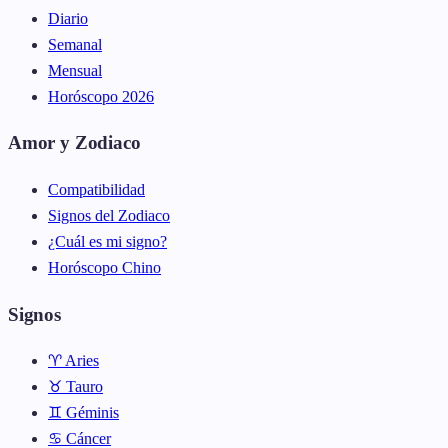
Diario
Semanal
Mensual
Horóscopo 2026
Amor y Zodiaco
Compatibilidad
Signos del Zodiaco
¿Cuál es mi signo?
Horóscopo Chino
Signos
♈ Aries
♉ Tauro
♊ Géminis
♋ Cáncer