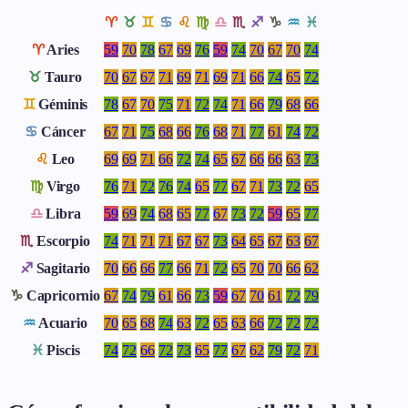
♈
♉
♊
♋
♌
♍
♎
♏
♐
♑
♒
♓
♈
Aries
59
70
78
67
69
76
59
74
70
67
70
74
♉
Tauro
70
67
67
71
69
71
69
71
66
74
65
72
♊
Géminis
78
67
70
75
71
72
74
71
66
79
68
66
♋
Cáncer
67
71
75
68
66
76
68
71
77
61
74
72
♌
Leo
69
69
71
66
72
74
65
67
66
66
63
73
♍
Virgo
76
71
72
76
74
65
77
67
71
73
72
65
♎
Libra
59
69
74
68
65
77
67
73
72
59
65
77
♏
Escorpio
74
71
71
71
67
67
73
64
65
67
63
67
♐
Sagitario
70
66
66
77
66
71
72
65
70
70
66
62
♑
Capricornio
67
74
79
61
66
73
59
67
70
61
72
79
♒
Acuario
70
65
68
74
63
72
65
63
66
72
72
72
♓
Piscis
74
72
66
72
73
65
77
67
62
79
72
71