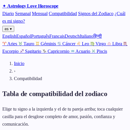
✦
Astrology
Love
Horoscope
Diario
Semanal
Mensual
Compatibilidad
Signos del Zodiaco
¿Cuál
es mi signo?
es ▾
English
Español
Português
Français
Deutsch
Italiano
हिन्दी
♈
Aries
♉
Tauro
♊
Géminis
♋
Cáncer
♌
Leo
♍
Virgo
♎
Libra
♏
Escorpio
♐
Sagitario
♑
Capricornio
♒
Acuario
♓
Piscis
Inicio
›
Compatibilidad
Tabla de compatibilidad del zodiaco
Elige tu signo a la izquierda y el de tu pareja arriba; toca cualquier
casilla para el desglose completo de amor, pasión, confianza y
comunicación.