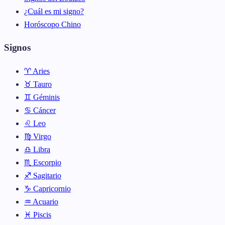
¿Cuál es mi signo?
Horóscopo Chino
Signos
♈ Aries
♉ Tauro
♊ Géminis
♋ Cáncer
♌ Leo
♍ Virgo
♎ Libra
♏ Escorpio
♐ Sagitario
♑ Capricornio
♒ Acuario
♓ Piscis