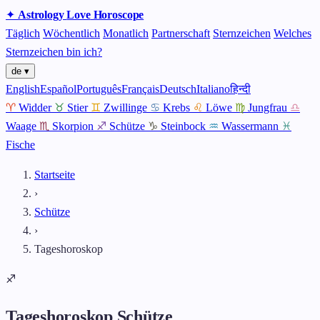
✦
Astrology
Love
Horoscope
Täglich
Wöchentlich
Monatlich
Partnerschaft
Sternzeichen
Welches
Sternzeichen bin ich?
de ▾
English
Español
Português
Français
Deutsch
Italiano
हिन्दी
♈
Widder
♉
Stier
♊
Zwillinge
♋
Krebs
♌
Löwe
♍
Jungfrau
♎
Waage
♏
Skorpion
♐
Schütze
♑
Steinbock
♒
Wassermann
♓
Fische
Startseite
›
Schütze
›
Tageshoroskop
♐
Tageshoroskop Schütze