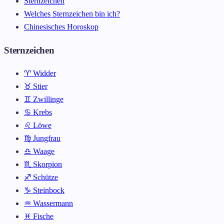
Sternzeichen
Welches Sternzeichen bin ich?
Chinesisches Horoskop
Sternzeichen
♈ Widder
♉ Stier
♊ Zwillinge
♋ Krebs
♌ Löwe
♍ Jungfrau
♎ Waage
♏ Skorpion
♐ Schütze
♑ Steinbock
♒ Wassermann
♓ Fische