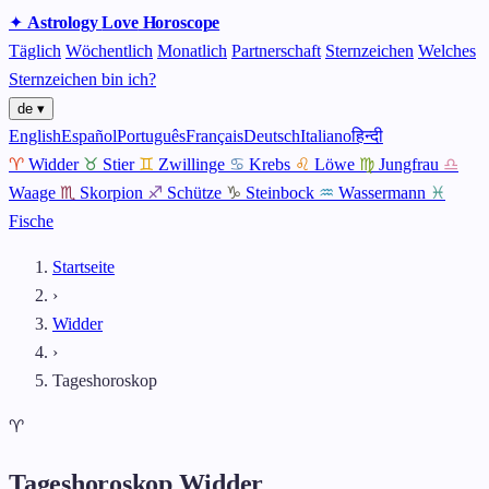
✦
Astrology
Love
Horoscope
Täglich
Wöchentlich
Monatlich
Partnerschaft
Sternzeichen
Welches
Sternzeichen bin ich?
de ▾
English
Español
Português
Français
Deutsch
Italiano
हिन्दी
♈
Widder
♉
Stier
♊
Zwillinge
♋
Krebs
♌
Löwe
♍
Jungfrau
♎
Waage
♏
Skorpion
♐
Schütze
♑
Steinbock
♒
Wassermann
♓
Fische
Startseite
›
Widder
›
Tageshoroskop
♈
Tageshoroskop Widder