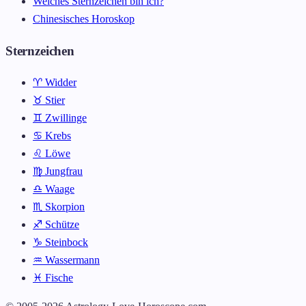
Welches Sternzeichen bin ich?
Chinesisches Horoskop
Sternzeichen
♈ Widder
♉ Stier
♊ Zwillinge
♋ Krebs
♌ Löwe
♍ Jungfrau
♎ Waage
♏ Skorpion
♐ Schütze
♑ Steinbock
♒ Wassermann
♓ Fische